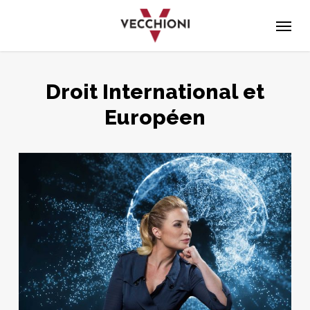
Skip
Menu
to
main
content
Droit International et
Européen