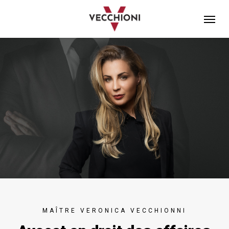
Skip
Menu
to
main
content
MAÎTRE VERONICA VECCHIONNI