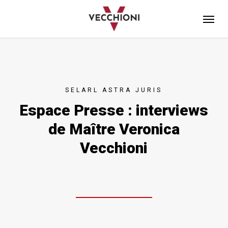
Skip
Menu
to
main
content
SELARL ASTRA JURIS
Espace Presse : interviews
de Maître Veronica
Vecchioni