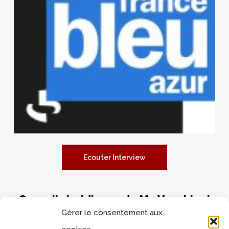
Ecouter Interview
Conseils juridiques de Me Vecchioni
sur Radio Monaco
Gérer le consentement aux