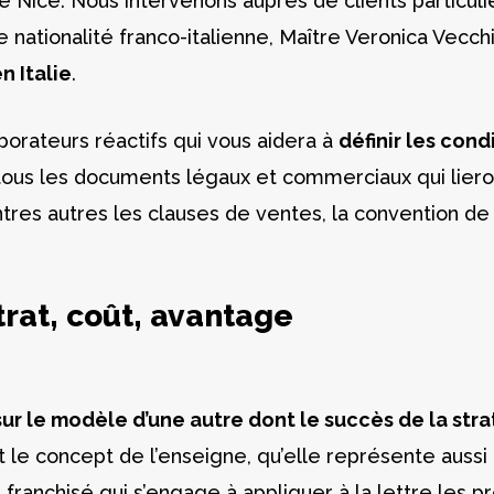
Nice. Nous intervenons auprès de clients particulier
e nationalité franco-italienne, Maître Veronica Vecc
n Italie
.
borateurs réactifs qui vous aidera à
définir les cond
us les documents légaux et commerciaux qui lieront 
 autres les clauses de ventes, la convention de no
ntrat, coût, avantage
sur le modèle d’une autre dont le succès de la st
it le concept de l’enseigne, qu’elle représente aussi
le franchisé qui s’engage à appliquer à la lettre les 