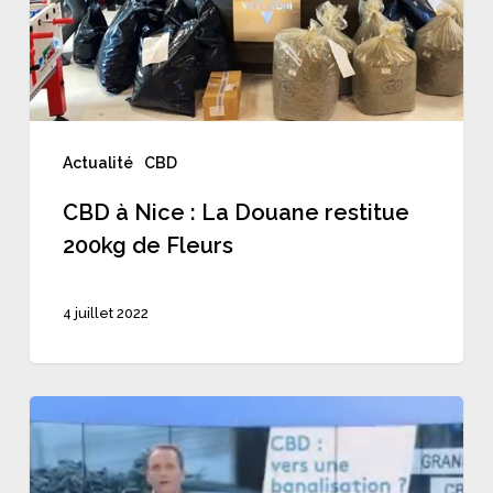
La
Douane
restitue
200kg
de
Actualité
CBD
Fleurs
CBD à Nice : La Douane restitue
200kg de Fleurs
4 juillet 2022
« À
vaincre
sans