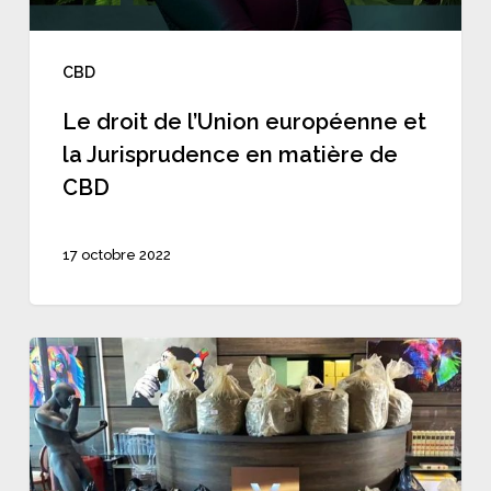
Jurisprudence
en
CBD
matière
de
Le droit de l’Union européenne et
la Jurisprudence en matière de
CBD
CBD
17 octobre 2022
CBD
à
Nice
: