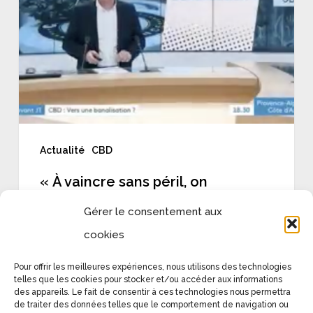
péril,
on
triomphe
sans
gloire »
Actualité
CBD
« À vaincre sans péril, on
triomphe sans gloire »
Gérer le consentement aux
cookies
24 janvier 2022
Pour offrir les meilleures expériences, nous utilisons des technologies
telles que les cookies pour stocker et/ou accéder aux informations
des appareils. Le fait de consentir à ces technologies nous permettra
de traiter des données telles que le comportement de navigation ou